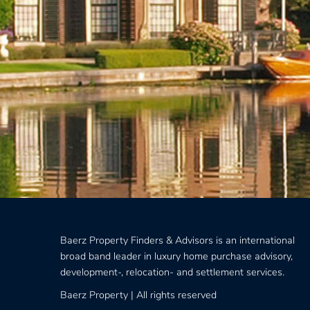
Lago Maggio
CROATIA:
Dubrovnik, Istria, Split/Brač, Zagreb
Piemonte, P
d’Aosta
CYPRUS:
Lefkosa (Nicosia), Limassol
LUXEMBO
EGYPT:
Alexandrië, Caïro, El Gouna, Hurghada,
New Capital, Red Sea Area, Safaga, Sahl Hashees,
MAURITIU
Somabay
MEXICO:
Yu
FRANCE:
Alpe d’Huez, Antibes, Cannes, Cap
Ferrat, Courchevel, Deauville, Grimaud, La Croix-
MONACO:
Valmer, Megève, Mougins, Nice, Paris, Sainte-
MONTENE
Maxime, Saint-Gervais Mont-Blanc, Saint-Martin
Podgorica, 
de Belleville, St. Tropez, Val D’Isère, Veigy
Foncenex
Baerz Property Finders & Advisors is an international
broad band leader in luxury home purchase advisory,
development-, relocation- and settlement services.
Baerz Property | All rights reserved