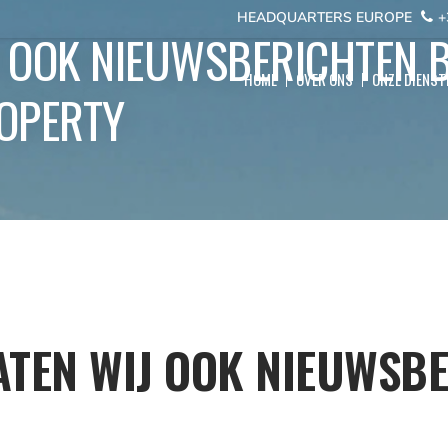
HEADQUARTERS EUROPE
+
 OOK NIEUWSBERICHTEN B
HOME
OVER ONS
ONZE DIENST
OPERTY
ATEN WIJ OOK NIEUWSBE