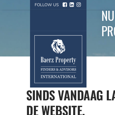
FOLLOW US
NU
PR
SINDS VANDAAG L
DE WEBSITE.