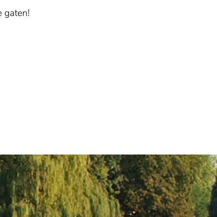
e gaten!
 Alphen a/d
PORTUGAL:
Algarve, Cascais, Estoril, Lisboa,
rn,
Porto
SPAIN:
Barcelona, Costa Blanca North, Costa
cum,
Blanca South, Costa Brava, Costa Calida, Costa del
Deurne,
Sol, Madrid, Valencia