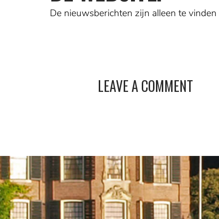
De nieuwsberichten zijn alleen te vinden 
LEAVE A COMMENT
AUSTRIA:
Salzburg, Tirol, Vorarlberg, Wenen
GREECE:
At
Spetses, V
BELGIUM:
Antwerp, Baarle-Hertog, Brasschaat,
Knokke
IRELAND:
C
CARRIBEAN NETHERLANDS:
Bonaire
ITALY:
Amalf