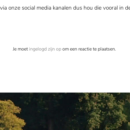
via onze social media kanalen dus hou die vooral in d
Je moet
ingelogd zijn op
om een reactie te plaatsen.
hens, Hermione, Nafplio, Porto Heli,
NETHERLANDS:
Aerdenhout, Alkmaar,
oula
Rijn, Amstelveen, Amsterdam, Apeldoo
Arnhem, Baarle-Nassau, Bergen NH,
ork, Dublin
Bergschenhoek, Berkel-Enschot, Blari
Bloemendaal, Breda, Breukelen, Delft, 
i, Dolceacqua, Dolimiti, Lago di Garda,