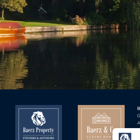
Dordrecht, Eersel, Eindhoven, Elburg, H
re, Le Marche, Liguria, Milano,
Harderwijk, Heerlen, Helmond, Hengelo
uglia, Sardegna, Toscana, Valle
Kaatsheuvel, Landsmeer, Leeuwarden, 
Lisse, Lochem, Maastricht, Mijdrecht, N
URG:
Luxembourg
Nijmegen, Nuenen, Oisterwijk, Oldenzaa
Roermond, Rotterdam, Sittard, Stein, 
S:
Grand Baie, Port Louis
Velp, Venlo/Tegelen, Vlijmen, Waalwijk,
catán
Zaltbommel, Zeewolde, Zwolle
Monaco
GRO:
Budva, Kolašin, Kotor, Luštica,
Tivat
B
G
A
B