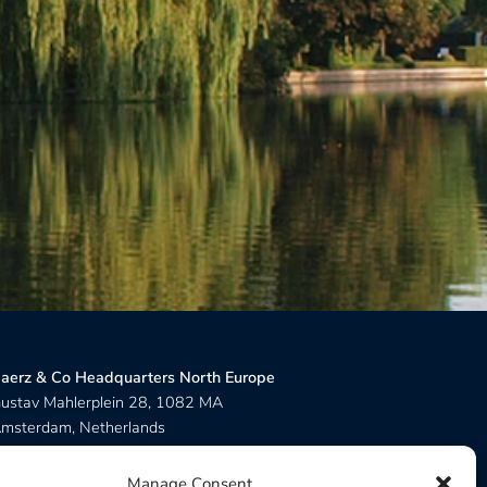
alsteren,
, Hulsberg,
BALEARICS:
Formentera, Ibiza, Mallorca, Menorca
Leiden,
CANARIAS:
Tenerife
aarden,
l,
UAE:
Dubai
The Hague,
SWITZERLAND:
Andermatt, Brienz, Crans
Montana, Genève, Grindelwald, Gstaad-Saanen,
Martigny, St. Moritz, Verbier, Wengen
aerz & Co Headquarters North Europe
ustav Mahlerplein 28, 1082 MA
msterdam, Netherlands
aerz & Co Headquarters Central Europe
Manage Consent