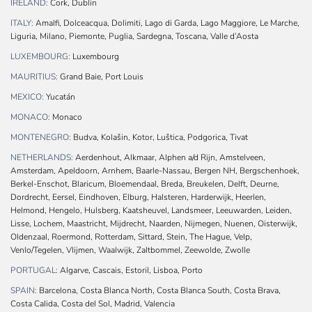
IRELAND:
Cork, Dublin
ITALY:
Amalfi, Dolceacqua, Dolimiti, Lago di Garda, Lago Maggiore, Le Marche,
Liguria, Milano, Piemonte, Puglia, Sardegna, Toscana, Valle d’Aosta
LUXEMBOURG:
Luxembourg
MAURITIUS:
Grand Baie, Port Louis
MEXICO:
Yucatán
MONACO:
Monaco
MONTENEGRO:
Budva, Kolašin, Kotor, Luštica, Podgorica, Tivat
NETHERLANDS:
Aerdenhout, Alkmaar, Alphen a/d Rijn, Amstelveen,
Amsterdam, Apeldoorn, Arnhem, Baarle-Nassau, Bergen NH, Bergschenhoek,
Berkel-Enschot, Blaricum, Bloemendaal, Breda, Breukelen, Delft, Deurne,
Dordrecht, Eersel, Eindhoven, Elburg, Halsteren, Harderwijk, Heerlen,
Helmond, Hengelo, Hulsberg, Kaatsheuvel, Landsmeer, Leeuwarden, Leiden,
Lisse, Lochem, Maastricht, Mijdrecht, Naarden, Nijmegen, Nuenen, Oisterwijk,
Oldenzaal, Roermond, Rotterdam, Sittard, Stein, The Hague, Velp,
Venlo/Tegelen, Vlijmen, Waalwijk, Zaltbommel, Zeewolde, Zwolle
PORTUGAL:
Algarve, Cascais, Estoril, Lisboa, Porto
SPAIN:
Barcelona, Costa Blanca North, Costa Blanca South, Costa Brava,
Costa Calida, Costa del Sol, Madrid, Valencia