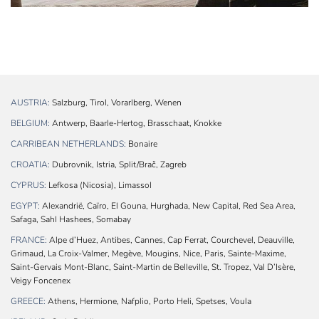
AUSTRIA:
Salzburg, Tirol, Vorarlberg, Wenen
BELGIUM:
Antwerp, Baarle-Hertog, Brasschaat, Knokke
CARRIBEAN NETHERLANDS:
Bonaire
CROATIA:
Dubrovnik, Istria, Split/Brač, Zagreb
CYPRUS:
Lefkosa (Nicosia), Limassol
EGYPT:
Alexandrië, Caïro, El Gouna, Hurghada, New Capital, Red Sea Area,
Safaga, Sahl Hashees, Somabay
FRANCE:
Alpe d’Huez, Antibes, Cannes, Cap Ferrat, Courchevel, Deauville,
Grimaud, La Croix-Valmer, Megève, Mougins, Nice, Paris, Sainte-Maxime,
Saint-Gervais Mont-Blanc, Saint-Martin de Belleville, St. Tropez, Val D’Isère,
Veigy Foncenex
GREECE:
Athens, Hermione, Nafplio, Porto Heli, Spetses, Voula