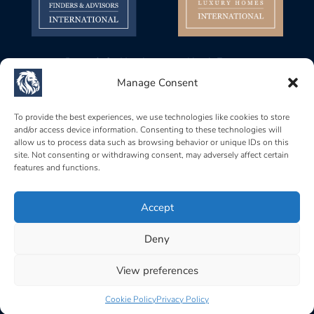
Baerz & Co Headquarters North Europe
Gustav Mahlerplein 28, 1082 MA
Manage Consent
Amsterdam, Netherlands
Baerz & Co Headquarters Central Europe
To provide the best experiences, we use technologies like cookies to store
and/or access device information. Consenting to these technologies will
Rue de Zurich 6, 1201
allow us to process data such as browsing behavior or unique IDs on this
Genève, Switzerland
site. Not consenting or withdrawing consent, may adversely affect certain
features and functions.
Baerz & Co South Europe
Carrer Brismar, 6, 07157
Port d’Andratx, Islas Baleares, Spain
Accept
Deny
Home
|
Terms of use
|
Privacy policy
|
Cookie policy
|
Acceptable use policy
View preferences
Cookie Policy
Privacy Policy